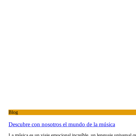
Blog
Descubre con nosotros el mundo de la música
La música es un viaje emocional increíble, un lenguaje universal