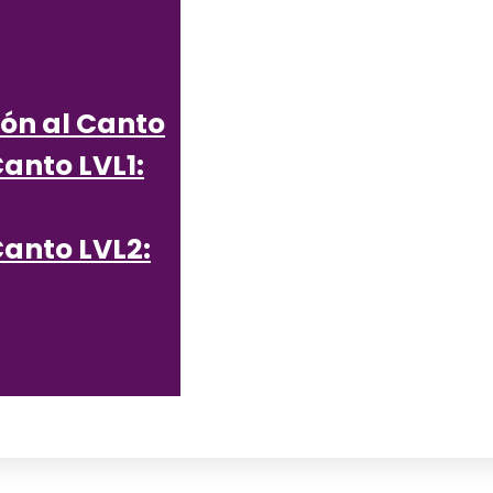
ión al Canto
Canto LVL1:
Canto LVL2: