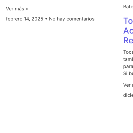
Bate
Ver más »
febrero 14, 2025
No hay comentarios
To
Ac
Re
Toca
tamb
para
Si b
Ver
dic