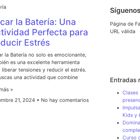
ría
Sígueno
car la Batería: Una
Página de Fa
tividad Perfecta para
URL válida
ducir Estrés
r la Batería no solo es emocionante,
ién es una excelente herramienta
 liberar tensiones y reducir el estrés.
uscas una actividad que combine
Entradas 
 más »
Clases 
iembre 21, 2024
No hay comentarios
presenc
Impulsa
Kids y
Domina 
complet
Curso 