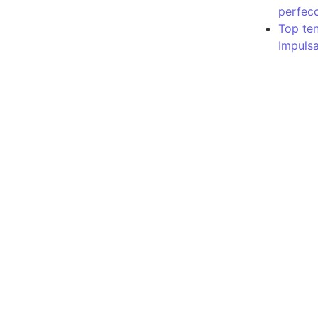
perfecc
Top te
Impulsa